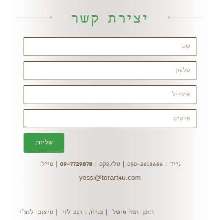
יצירת קשר
שליחה
נייד : 050-2618686 | טל/פקס :
09-7729878
| מייל:
yossi@torart4u.com
תוכן: תמי פישל | בנייה : רגב לוי | עיצוב: לוצ׳י