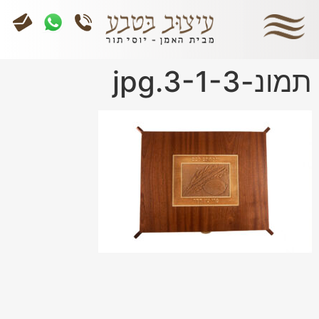
תמונ-3-1-3.jpg