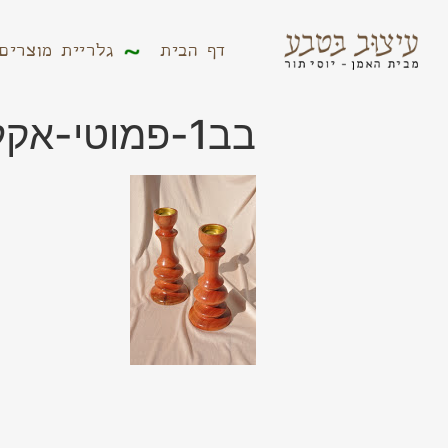
דף הבית
גלריית מוצר
דף הבית
גלריית מוצרים
בב1-פמוטי-אקליפטוס-601-531×800-1.jpg