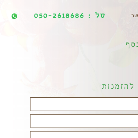
טל : 050-2618686
טל : 050-2618686
שר
סף
להזמנות