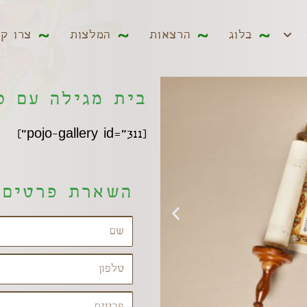
ים
בלוג
הרצאות
המלצות
צרו קשר
בלוג
הרצאות
המלצות
צרו ק
בית מגילה עם כ
[pojo-gallery id="311"]
השארת פרטים 