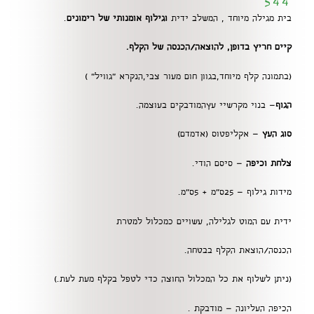
544
בית מגילה מיוחד , המשלב ידית
וגילוף אומנותי של רימונים
.
קיים חריץ בדופן, להוצאה/הכנסה
של הקלף.
(בתמונה קלף מיוחד,בגוון חום מעור צבי,הנקרא "גוויל" )
הגוף
– בנוי מקרשיי עץהמודבקים בעוצמה.
סוג העץ
– אקליפטוס (אדמדם)
צלחת וכיפה
– סיסם הודי.
מידות גילוף – 25ס"מ + 5ס"מ.
ידית עם המוט לגלילה, עשויים כמכלול למטרת
הכנסה/הוצאת הקלף בבטחה.
(ניתן לשלוף את כל המכלול החוצה כדי לטפל בקלף מעת לעת.)
הכיפה העליונה – מודבקת .