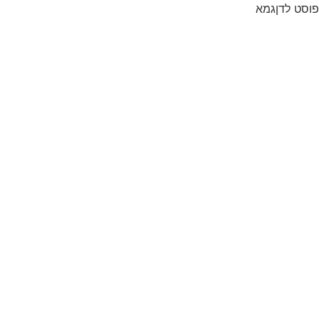
פוסט לדןגמא