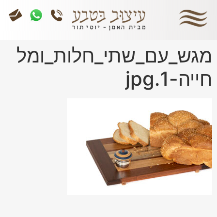
מגש_עם_שתי_חלות_ומל
חייה-1.jpg