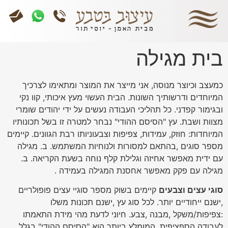
בית מגילה
כמעצב וכיוצר מנוסה, אני מייצר את המוצר ומתאימו לצרכיך
המיוחדים ודרשותיך השונות. הבית העשוי מעץ איכותי, קוו נקי
ובגימור קפדני. כל תהליכי העבודה נעשים על ידי יהודים שומרי
מצוות ושבת. עץ "הסיסם ההודי" נבחר למטרה זו בשל תכונותיו
המיוחדות: חוזק, עמידות, צפיפות וצבעוניותו רבת הגוונים. קיימים
מספר סוגים ,בהתאם למסורות ולנוחיות המשתמש. ב. מגילה
עם ידית מאפשר אחיזה וגלילת קלף נוחה בשעת הקריאה. ב.
מגילה עם פקק מאפשר אחסנת המגילה בעמידה .
סוגי עצים וצבעים
קיימים בשוק מספר סוגיי עצים פופולריים
,ישנם ייחודיים יותר. לכל סוג עץ ,ישנם תכונות משלו
:צפיפות/משקל ,מבנה ,צבע. חיוני לדעת מהי מידת התאמתו
לעבודה הספציפית. המומלץ ביותר הוא "הסיסם ההודי" בגלל