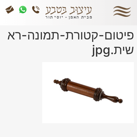
פיטום-קטורת-תמונה-רא
שית.jpg